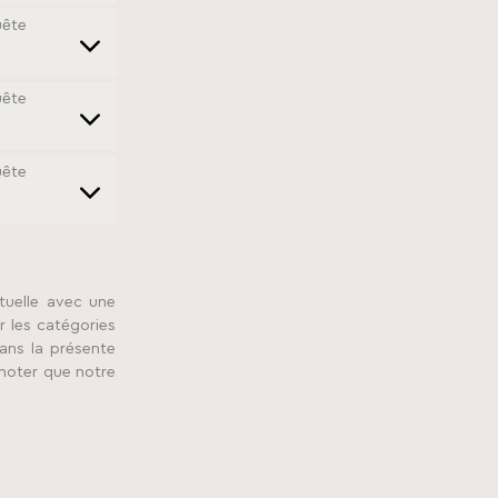
service
uête
google-
Consent
adsense
to
service
uête
facebook
Consent
to
service
uête
google-
Consent
maps
to
service
divers
tuelle avec une
r les catégories
ans la présente
 noter que notre