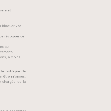
vera et
ou bloquer vos
 de révoquer ce
les au
itement.
ons, à moins
tte politique de
n être informés,
é chargée de la