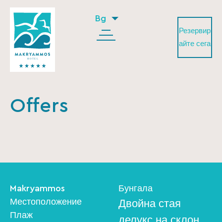
Bg
Резервир
айте сега
Offers
Makryammos
Бунгала
Местоположение
Двойна стая
Плаж
делукс на склон