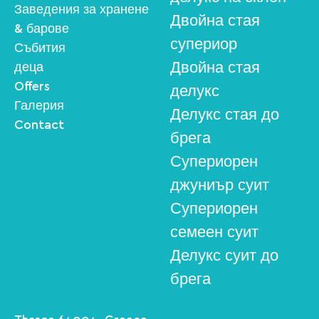
Заведения за хранене
Двойна стая
& барове
супериор
Събития
Двойна стая
деца
Offers
делукс
Галерия
Делукс стая до
Contact
брега
Супериорен
джуниър суит
Супериорен
семеен суит
Делукс суит до
брега