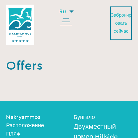
Ru
Забронир
овать
сейчас
Offers
Makryammos
Бунгало
Расположение
Двухместный
Пляж
номер Hillside