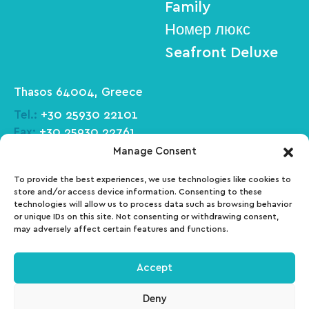
Family
Номер люкс
Seafront Deluxe
Thasos 64004, Greece
Tel.:
+30 25930 22101
Fax:
+30 25930 22761
Email:
info@makryammos-hotel.gr
Manage Consent
To provide the best experiences, we use technologies like cookies to
Facebook
Tripadvisor
store and/or access device information. Consenting to these
technologies will allow us to process data such as browsing behavior
or unique IDs on this site. Not consenting or withdrawing consent,
may adversely affect certain features and functions.
Instagram
Pinterest
Accept
ΜΗΤΕ: 01030140027700
Deny