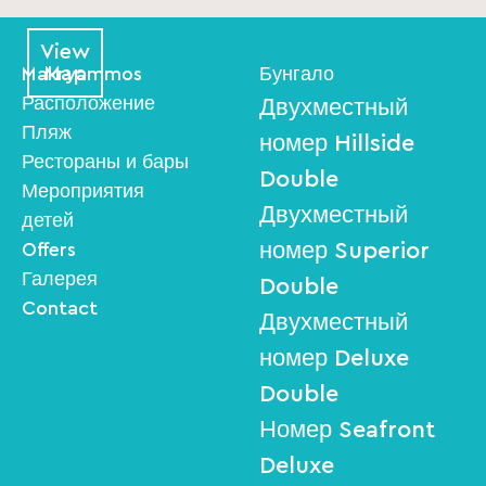
View
Map
Makryammos
Бунгало
Расположение
Двухместный
Пляж
номер Hillside
Рестораны и бары
Double
Мероприятия
Двухместный
детей
номер Superior
Offers
Галерея
Double
Contact
Двухместный
номер Deluxe
Double
Номер Seafront
Deluxe