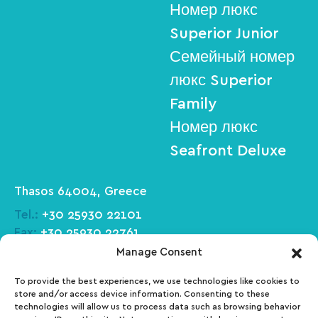
Номер люкс
Superior Junior
Семейный номер
люкс Superior
Family
Номер люкс
Seafront Deluxe
Thasos 64004, Greece
Tel.:
+30 25930 22101
Fax:
+30 25930 22761
Email:
info@makryammos-hotel.gr
Manage Consent
To provide the best experiences, we use technologies like cookies to
Facebook
Tripadvisor
store and/or access device information. Consenting to these
technologies will allow us to process data such as browsing behavior