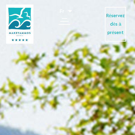
Fr
Réservez
dès à
présent