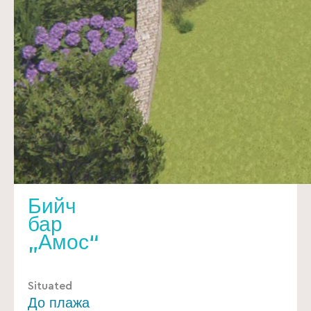
Бийч
бар
„Амос“
Situated
До плажа