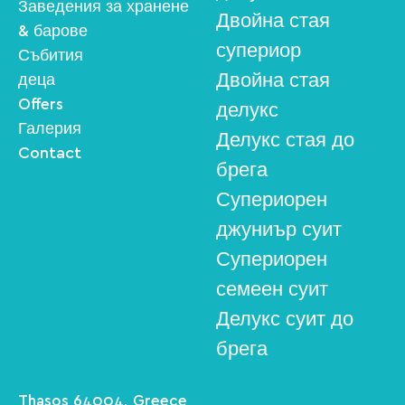
Заведения за хранене
Двойна стая
& барове
супериор
Събития
Двойна стая
деца
Offers
делукс
Галерия
Делукс стая до
Contact
брега
Супериорен
джуниър суит
Супериорен
семеен суит
Делукс суит до
брега
Thasos 64004, Greece