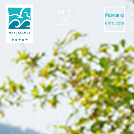
Bg
Резервир
айте сега