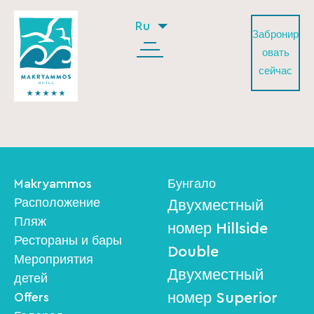
Ru
Забронир
овать
сейчас
Makryammos
Бунгало
Расположение
Двухместный
Пляж
номер Hillside
Рестораны и бары
Double
Мероприятия
Двухместный
детей
номер Superior
Offers