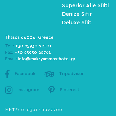
Superior Aile Süiti
Denize Sıfır
Deluxe Süit
Thasos 64004, Greece
Tel.:
+30 25930 22101
Fax:
+30 25930 22761
Email:
info@makryammos-hotel.gr
Facebook
Tripadvisor
Instagram
Pinterest
ΜΗΤΕ: 01030140027700