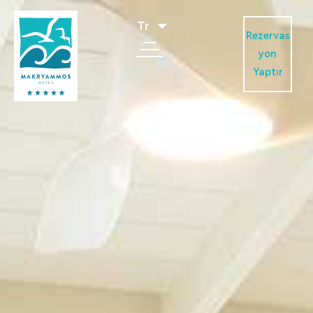
Tr
Rezervas
yon
Yaptır