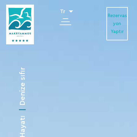
Tr
Rezervas
yon
Yaptır
Denize sıfır
Sahil Hayatı