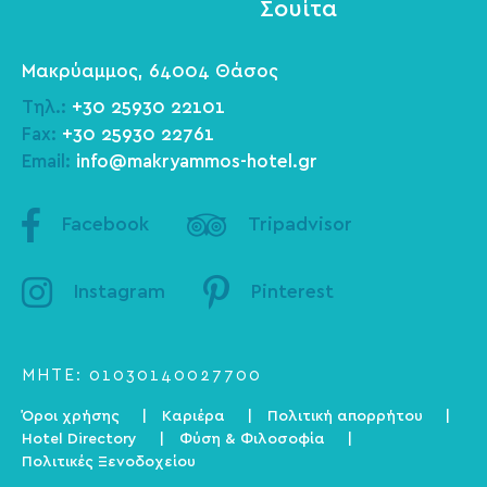
Σουίτα
Μακρύαμμος, 64004 Θάσος
Τηλ.:
+30 25930 22101
Fax:
+30 25930 22761
Email:
info@makryammos-hotel.gr
Facebook
Tripadvisor
Instagram
Pinterest
ΜΗΤΕ: 01030140027700
Όροι χρήσης
Καριέρα
Πολιτική απορρήτου
Hotel Directory
Φύση & Φιλοσοφία
Πολιτικές Ξενοδοχείου