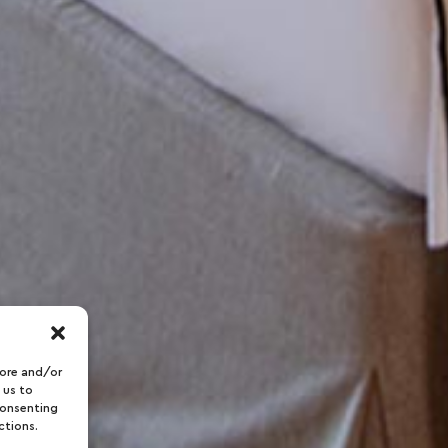
tore and/or
 us to
t
consenting
ctions.