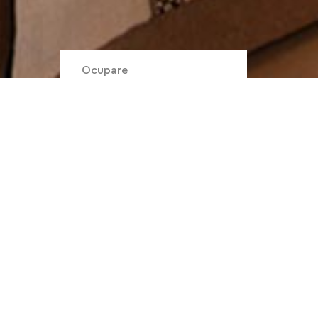
Ocupare
2 adulți + 1 canapea
extensibilă
Vedere
Balcon cu vedere la
mare
Dimensiune
24mp