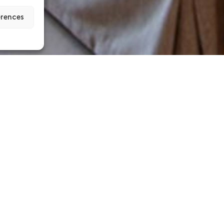
erences
xe Sea Front sunt situate în
r deasupra plajei Makryammos.
tabilă, aerisită, se
dele și albastrul
ici, în acest refugiu