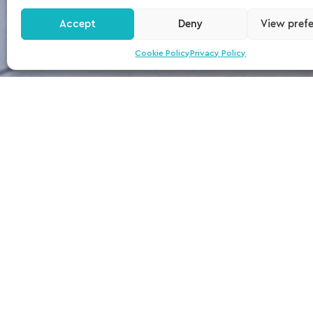
Deluxe
Accept
Deny
View pref
Cookie Policy
Privacy Policy
Cele 6 camere duble Delu
locuri exclusiviste chia
Atmosfera acestora confor
integrează perfect în ver
omniprezente. Treziți-vă a
revigorant.