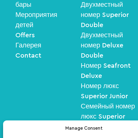
бары
Двухместный
Мероприятия
номер Superior
детей
Double
Offers
Двухместный
Галерея
номер Deluxe
Contact
Double
Номер Seafront
Deluxe
Номер люкс
Superior Junior
Семейный номер
люкс Superior
Family
Manage Consent
Номер люкс