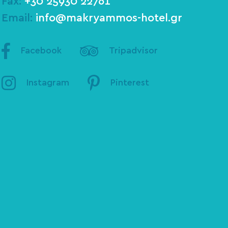
Fax:
+30 25930 22761
Email:
info@makryammos-hotel.gr
Facebook
Tripadvisor
Instagram
Pinterest