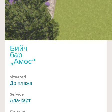
Бийч
бар
„Амос“
Situated
До плажа
Service
Ала-карт
Category