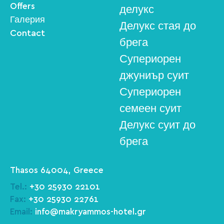
Offers
делукс
Галерия
Делукс стая до
Contact
брега
Супериорен
джуниър суит
Супериорен
семеен суит
Делукс суит до
брега
Thasos 64004, Greece
Tel.:
+30 25930 22101
Fax:
+30 25930 22761
Email:
info@makryammos-hotel.gr