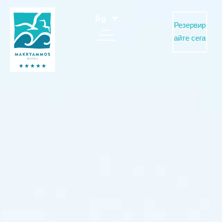
Bg
Резервир
айте сега