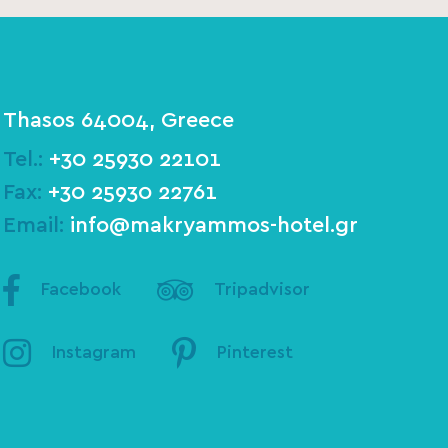
Thasos 64004, Greece
Tel.:
+30 25930 22101
Fax:
+30 25930 22761
Email:
info@makryammos-hotel.gr
Facebook
Tripadvisor
Instagram
Pinterest