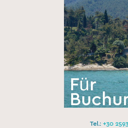
Für
Buchu
Tel.:
+30 259