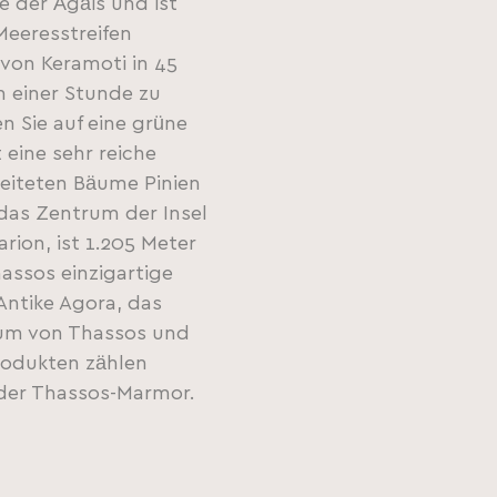
e der Ägäis und ist
eeresstreifen
 von Keramoti in 45
n einer Stunde zu
n Sie auf eine grüne
 eine sehr reiche
reiteten Bäume Pinien
das Zentrum der Insel
rion, ist 1.205 Meter
hassos einzigartige
Antike Agora, das
eum von Thassos und
Produkten zählen
 der Thassos-Marmor.